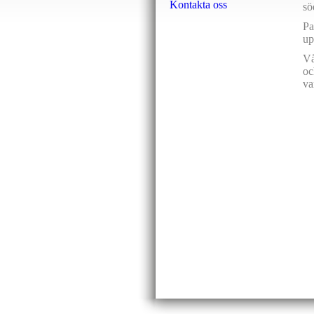
Kontakta oss
sö
Pa
up
Vå
oc
va