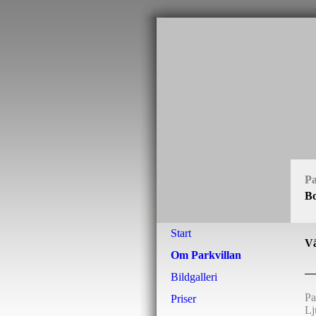
Pa
Bo
Start
Vä
Om Parkvillan
Bildgalleri
Pa
Priser
Lj