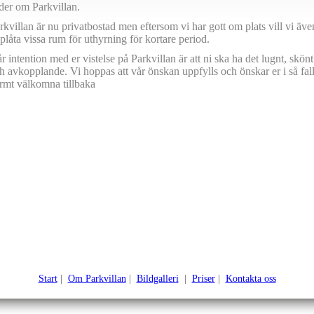
der om Parkvillan.
rkvillan är nu privatbostad men eftersom vi har gott om plats vill vi äve
plåta
vissa rum för uthyrning för kortare period.
r intention med er vistelse på Parkvillan är att ni ska ha det lugnt, skönt
h avkopplande. Vi hoppas att vår önskan uppfylls och önskar er i så fal
rmt välkomna tillbaka
Start
|
Om Parkvillan
|
Bildgalleri
|
Priser
|
Kontakta oss