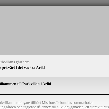
rkvillans gästhem
 prisvärt i det vackra Arild
lkommen till Parkvillan i Arild
rkvillan har tidigare tillhört Missionsförbundets sommarhotell
unggården och
utgjorde då annex till huvudbyggnaden, ett stort vitt hus