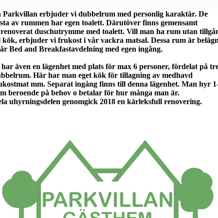
 Parkvillan erbjuder vi dubbelrum med personlig karaktär. De
esta av rummen har egen toalett. Därutöver finns gemensamt
renoverat duschutrymme med toalett. Vill man ha rum utan tillgå
ll kök, erbjuder vi frukost i vår vackra matsal. Dessa rum är beläg
vår Bed and Breakfastavdelning med egen ingång.
 har även en lägenhet med plats för max 6 personer, fördelat på tr
bbelrum. Här har man eget kök för tillagning av medhavd
ukostmat mm. Separat ingång finns till denna lägenhet. Man hyr 1
m beroende på behov o betalar för hur många man är.
la uhyrningsdelen genomgick 2018 en kärleksfull renovering.