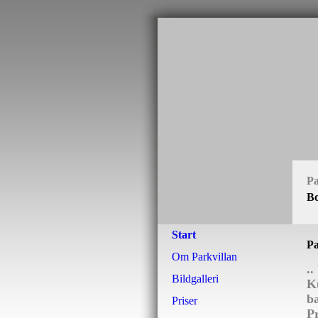
Pa
Bo
Start
Pa
Om Parkvillan
..
Bildgalleri
Ku
b
Priser
P