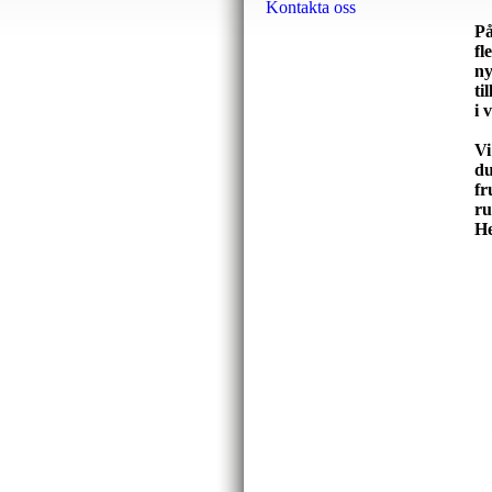
Kontakta oss
På
fl
ny
ti
i 
Vi
du
fr
ru
He