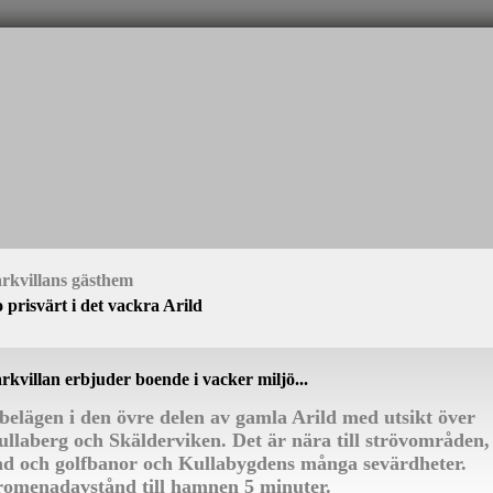
rkvillans gästhem
 prisvärt i det vackra Arild
rkvillan erbjuder boende i vacker miljö...
 belägen i den övre delen av gamla Arild med utsikt över
llaberg och Skälderviken. Det är nära till strövområden,
ad och golfbanor och Kullabygdens många sevärdheter.
romenadavstånd till hamnen 5 minuter.